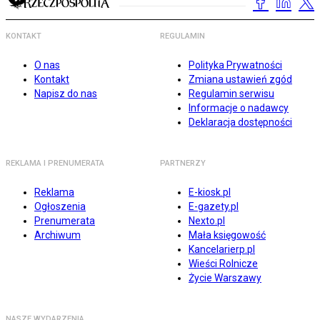
KONTAKT
REGULAMIN
O nas
Polityka Prywatności
Kontakt
Zmiana ustawień zgód
Napisz do nas
Regulamin serwisu
Informacje o nadawcy
Deklaracja dostępności
REKLAMA I PRENUMERATA
PARTNERZY
Reklama
E-kiosk.pl
Ogłoszenia
E-gazety.pl
Prenumerata
Nexto.pl
Archiwum
Mała księgowość
Kancelarierp.pl
Wieści Rolnicze
Życie Warszawy
NASZE WYDARZENIA