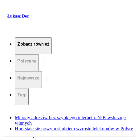
Łukasz Dec
Zobacz również
Polecane
Najnowsze
Tagi
Miliony adresów bez szybkiego internetu. NIK wskazuje
winnych
Hurt staje się nowym silnikiem wzrostu telekomów w Polsce