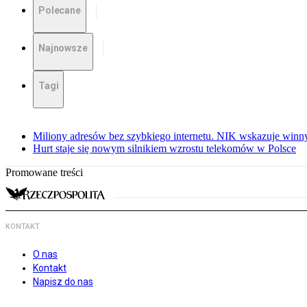
Polecane
Najnowsze
Tagi
Miliony adresów bez szybkiego internetu. NIK wskazuje winn
Hurt staje się nowym silnikiem wzrostu telekomów w Polsce
Promowane treści
KONTAKT
O nas
Kontakt
Napisz do nas