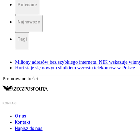
Polecane
Najnowsze
Tagi
Miliony adresów bez szybkiego internetu. NIK wskazuje winn
Hurt staje się nowym silnikiem wzrostu telekomów w Polsce
Promowane treści
KONTAKT
O nas
Kontakt
Napisz do nas