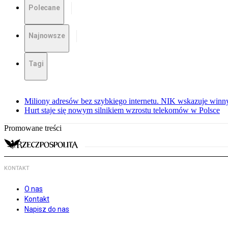
Polecane
Najnowsze
Tagi
Miliony adresów bez szybkiego internetu. NIK wskazuje winn
Hurt staje się nowym silnikiem wzrostu telekomów w Polsce
Promowane treści
KONTAKT
O nas
Kontakt
Napisz do nas