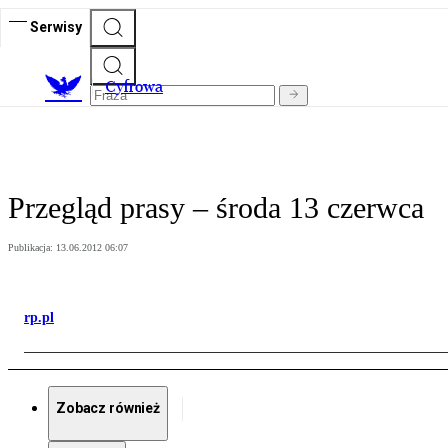
Serwisy
C
yfrowa
Przegląd prasy – środa 13 czerwca
Publikacja:
13.06.2012 06:07
rp.pl
Zobacz również