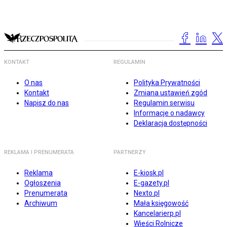
KONTAKT
REGULAMIN
O nas
Polityka Prywatności
Kontakt
Zmiana ustawień zgód
Napisz do nas
Regulamin serwisu
Informacje o nadawcy
Deklaracja dostępności
REKLAMA I PRENUMERATA
PARTNERZY
Reklama
E-kiosk.pl
Ogłoszenia
E-gazety.pl
Prenumerata
Nexto.pl
Archiwum
Mała księgowość
Kancelarierp.pl
Wieści Rolnicze