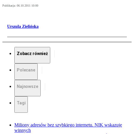
Publikacja:
06.10.2011 10:00
Urszula Zielińska
Zobacz również
Polecane
Najnowsze
Tagi
Miliony adresów bez szybkiego internetu. NIK wskazuje
winnych