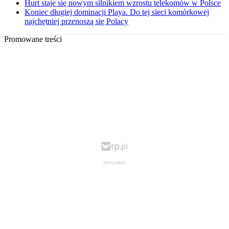
Hurt staje się nowym silnikiem wzrostu telekomów w Polsce
Koniec długiej dominacji Playa. Do tej sieci komórkowej
najchętniej przenoszą się Polacy
Promowane treści