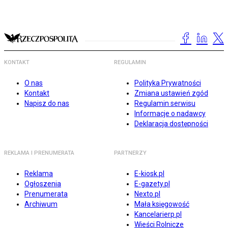
KONTAKT
REGULAMIN
O nas
Polityka Prywatności
Kontakt
Zmiana ustawień zgód
Napisz do nas
Regulamin serwisu
Informacje o nadawcy
Deklaracja dostępności
REKLAMA I PRENUMERATA
PARTNERZY
Reklama
E-kiosk.pl
Ogłoszenia
E-gazety.pl
Prenumerata
Nexto.pl
Archiwum
Mała księgowość
Kancelarierp.pl
Wieści Rolnicze