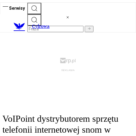
Serwisy
C
yfrowa
VoIPoint dystrybutorem sprzętu
telefonii internetowej snom w