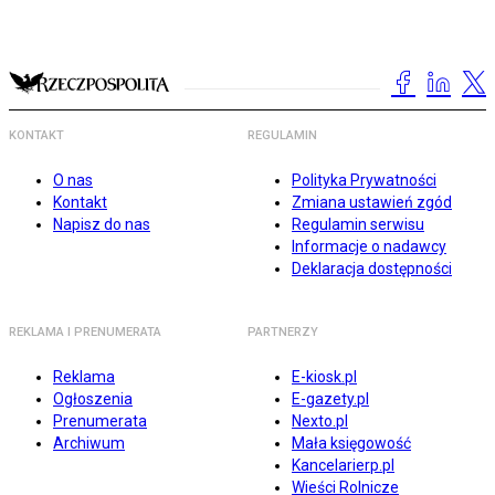
KONTAKT
REGULAMIN
O nas
Polityka Prywatności
Kontakt
Zmiana ustawień zgód
Napisz do nas
Regulamin serwisu
Informacje o nadawcy
Deklaracja dostępności
REKLAMA I PRENUMERATA
PARTNERZY
Reklama
E-kiosk.pl
Ogłoszenia
E-gazety.pl
Prenumerata
Nexto.pl
Archiwum
Mała księgowość
Kancelarierp.pl
Wieści Rolnicze