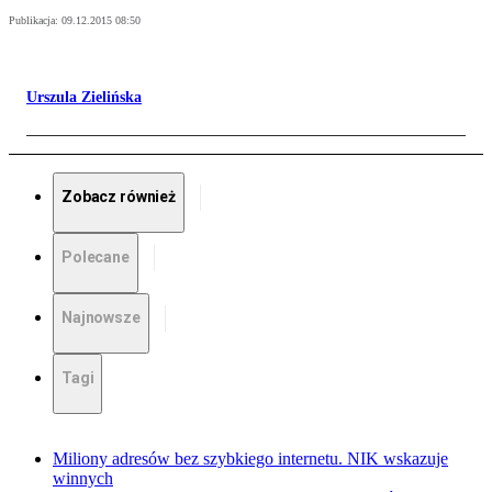
Publikacja:
09.12.2015 08:50
Urszula Zielińska
Zobacz również
Polecane
Najnowsze
Tagi
Miliony adresów bez szybkiego internetu. NIK wskazuje
winnych