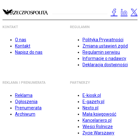
KONTAKT
REGULAMIN
O nas
Polityka Prywatności
Kontakt
Zmiana ustawień zgód
Napisz do nas
Regulamin serwisu
Informacje o nadawcy
Deklaracja dostępności
REKLAMA I PRENUMERATA
PARTNERZY
Reklama
E-kiosk.pl
Ogłoszenia
E-gazety.pl
Prenumerata
Nexto.pl
Archiwum
Mała księgowość
Kancelarierp.pl
Wieści Rolnicze
Życie Warszawy