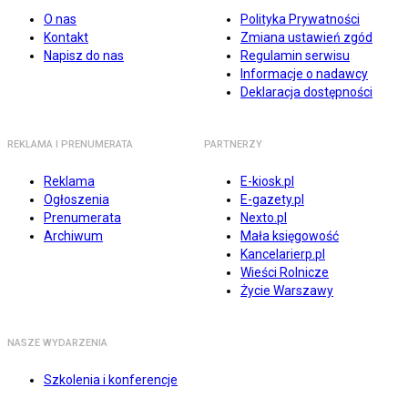
O nas
Polityka Prywatności
Kontakt
Zmiana ustawień zgód
Napisz do nas
Regulamin serwisu
Informacje o nadawcy
Deklaracja dostępności
REKLAMA I PRENUMERATA
PARTNERZY
Reklama
E-kiosk.pl
Ogłoszenia
E-gazety.pl
Prenumerata
Nexto.pl
Archiwum
Mała księgowość
Kancelarierp.pl
Wieści Rolnicze
Życie Warszawy
NASZE WYDARZENIA
Szkolenia i konferencje