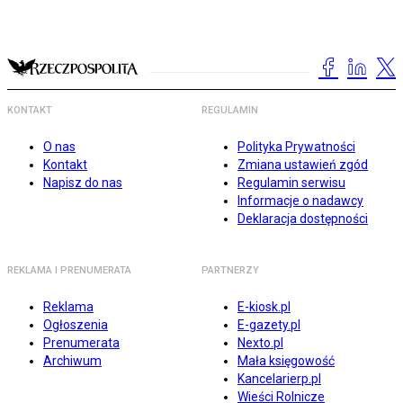
KONTAKT
REGULAMIN
O nas
Polityka Prywatności
Kontakt
Zmiana ustawień zgód
Napisz do nas
Regulamin serwisu
Informacje o nadawcy
Deklaracja dostępności
REKLAMA I PRENUMERATA
PARTNERZY
Reklama
E-kiosk.pl
Ogłoszenia
E-gazety.pl
Prenumerata
Nexto.pl
Archiwum
Mała księgowość
Kancelarierp.pl
Wieści Rolnicze