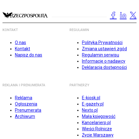
KONTAKT
REGULAMIN
O nas
Polityka Prywatności
Kontakt
Zmiana ustawień zgód
Napisz do nas
Regulamin serwisu
Informacje o nadawcy
Deklaracja dostępności
REKLAMA I PRENUMERATA
PARTNERZY
Reklama
E-kiosk.pl
Ogłoszenia
E-gazety.pl
Prenumerata
Nexto.pl
Archiwum
Mała księgowość
Kancelarierp.pl
Wieści Rolnicze
Życie Warszawy