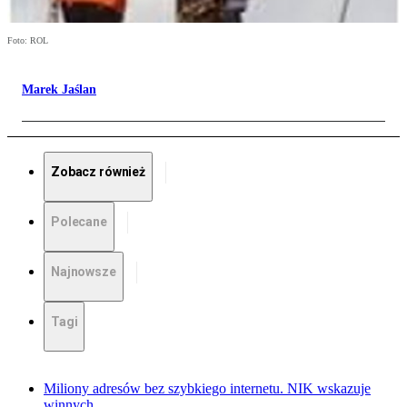
Foto: ROL
Marek Jaślan
Zobacz również
Polecane
Najnowsze
Tagi
Miliony adresów bez szybkiego internetu. NIK wskazuje
winnych