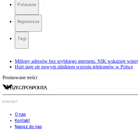
Polecane
Najnowsze
Tagi
Miliony adresów bez szybkiego internetu. NIK wskazuje winn
Hurt staje się nowym silnikiem wzrostu telekomów w Polsce
Promowane treści
KONTAKT
O nas
Kontakt
Napisz do nas