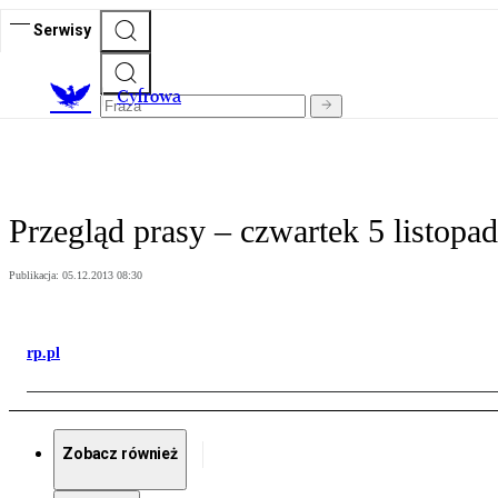
Serwisy
C
yfrowa
Przegląd prasy – czwartek 5 listopa
Publikacja:
05.12.2013 08:30
rp.pl
Zobacz również