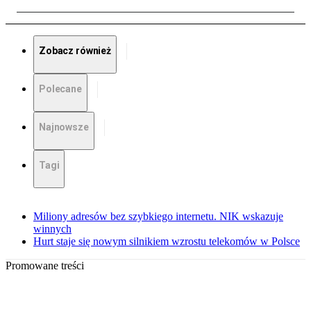
Zobacz również
Polecane
Najnowsze
Tagi
Miliony adresów bez szybkiego internetu. NIK wskazuje
winnych
Hurt staje się nowym silnikiem wzrostu telekomów w Polsce
Promowane treści