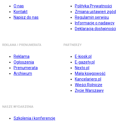
O nas
Polityka Prywatności
Kontakt
Zmiana ustawień zgód
Napisz do nas
Regulamin serwisu
Informacje o nadawcy
Deklaracja dostępności
REKLAMA I PRENUMERATA
PARTNERZY
Reklama
E-kiosk.pl
Ogłoszenia
E-gazety.pl
Prenumerata
Nexto.pl
Archiwum
Mała księgowość
Kancelarierp.pl
Wieści Rolnicze
Życie Warszawy
NASZE WYDARZENIA
Szkolenia i konferencje