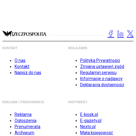
KONTAKT
REGULAMIN
O nas
Polityka Prywatności
Kontakt
Zmiana ustawień zgód
Napisz do nas
Regulamin serwisu
Informacje o nadawcy
Deklaracja dostępności
REKLAMA I PRENUMERATA
PARTNERZY
Reklama
E-kiosk.pl
Ogłoszenia
E-gazety.pl
Prenumerata
Nexto.pl
Archiwum
Mała księgowość