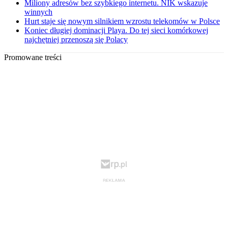
Miliony adresów bez szybkiego internetu. NIK wskazuje
winnych
Hurt staje się nowym silnikiem wzrostu telekomów w Polsce
Koniec długiej dominacji Playa. Do tej sieci komórkowej
najchętniej przenoszą się Polacy
Promowane treści