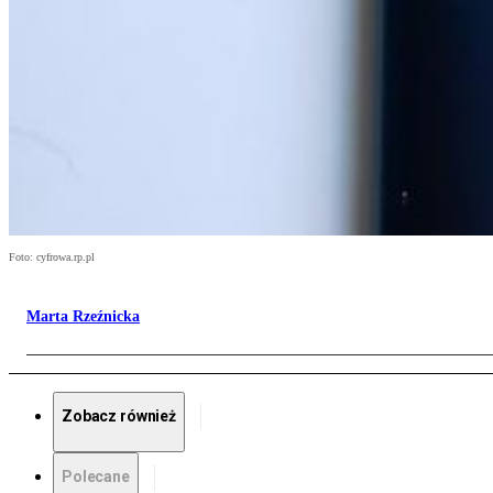
Foto: cyfrowa.rp.pl
Marta Rzeźnicka
Zobacz również
Polecane