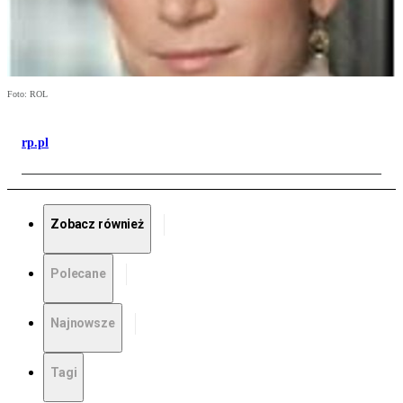
Foto: ROL
rp.pl
Zobacz również
Polecane
Najnowsze
Tagi