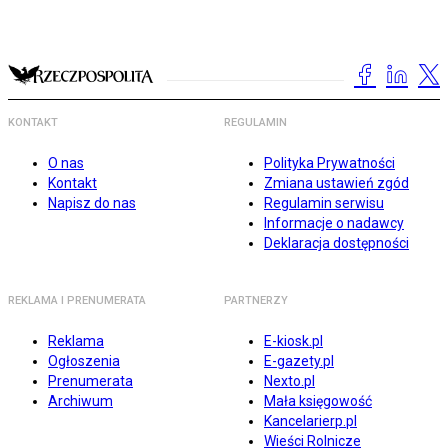
KONTAKT
REGULAMIN
O nas
Polityka Prywatności
Kontakt
Zmiana ustawień zgód
Napisz do nas
Regulamin serwisu
Informacje o nadawcy
Deklaracja dostępności
REKLAMA I PRENUMERATA
PARTNERZY
Reklama
E-kiosk.pl
Ogłoszenia
E-gazety.pl
Prenumerata
Nexto.pl
Archiwum
Mała księgowość
Kancelarierp.pl
Wieści Rolnicze