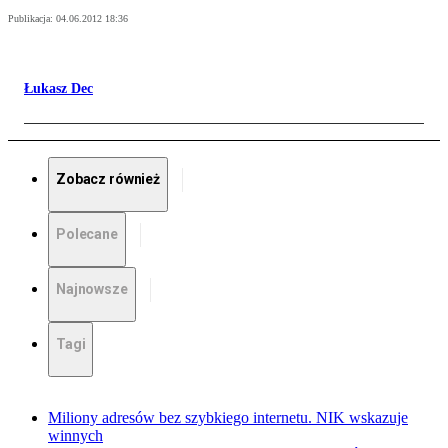
Publikacja:
04.06.2012 18:36
Łukasz Dec
Zobacz również
Polecane
Najnowsze
Tagi
Miliony adresów bez szybkiego internetu. NIK wskazuje
winnych