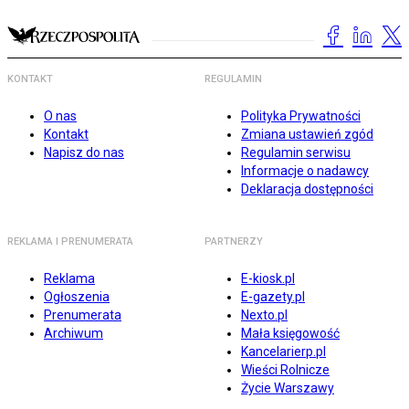
KONTAKT
REGULAMIN
O nas
Polityka Prywatności
Kontakt
Zmiana ustawień zgód
Napisz do nas
Regulamin serwisu
Informacje o nadawcy
Deklaracja dostępności
REKLAMA I PRENUMERATA
PARTNERZY
Reklama
E-kiosk.pl
Ogłoszenia
E-gazety.pl
Prenumerata
Nexto.pl
Archiwum
Mała księgowość
Kancelarierp.pl
Wieści Rolnicze
Życie Warszawy