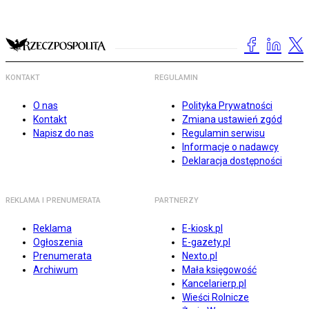
KONTAKT
REGULAMIN
O nas
Polityka Prywatności
Kontakt
Zmiana ustawień zgód
Napisz do nas
Regulamin serwisu
Informacje o nadawcy
Deklaracja dostępności
REKLAMA I PRENUMERATA
PARTNERZY
Reklama
E-kiosk.pl
Ogłoszenia
E-gazety.pl
Prenumerata
Nexto.pl
Archiwum
Mała księgowość
Kancelarierp.pl
Wieści Rolnicze