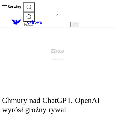
Serwisy
C
yfrowa
Chmury nad ChatGPT. OpenAI
wyrósł groźny rywal