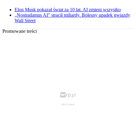
Elon Musk pokazał świat za 10 lat. AI zmieni wszystko
„Nostradamus AI” stracił miliardy. Bolesny upadek gwiazdy
Wall Street
Promowane treści