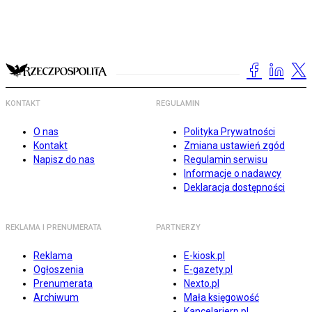
KONTAKT
REGULAMIN
O nas
Polityka Prywatności
Kontakt
Zmiana ustawień zgód
Napisz do nas
Regulamin serwisu
Informacje o nadawcy
Deklaracja dostępności
REKLAMA I PRENUMERATA
PARTNERZY
Reklama
E-kiosk.pl
Ogłoszenia
E-gazety.pl
Prenumerata
Nexto.pl
Archiwum
Mała księgowość
Kancelarierp.pl