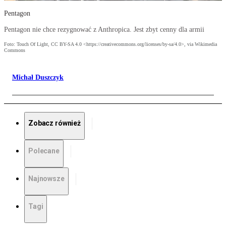
Pentagon
Pentagon nie chce rezygnować z Anthropica. Jest zbyt cenny dla armii
Foto: Touch Of Light, CC BY-SA 4.0 <https://creativecommons.org/licenses/by-sa/4.0>, via Wikimedia
Commons
Michał Duszczyk
Zobacz również
Polecane
Najnowsze
Tagi