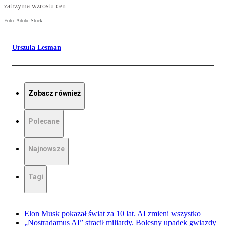
zatrzyma wzrostu cen
Foto: Adobe Stock
Urszula Lesman
Zobacz również
Polecane
Najnowsze
Tagi
Elon Musk pokazał świat za 10 lat. AI zmieni wszystko
„Nostradamus AI” stracił miliardy. Bolesny upadek gwiazdy