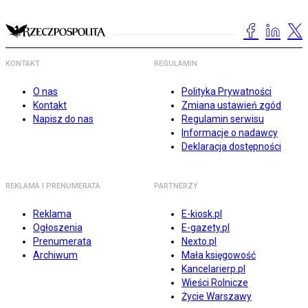
KONTAKT
REGULAMIN
O nas
Polityka Prywatności
Kontakt
Zmiana ustawień zgód
Napisz do nas
Regulamin serwisu
Informacje o nadawcy
Deklaracja dostępności
REKLAMA I PRENUMERATA
PARTNERZY
Reklama
E-kiosk.pl
Ogłoszenia
E-gazety.pl
Prenumerata
Nexto.pl
Archiwum
Mała księgowość
Kancelarierp.pl
Wieści Rolnicze
Życie Warszawy