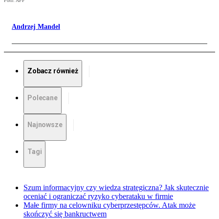
Foto: AFP
Andrzej Mandel
Zobacz również
Polecane
Najnowsze
Tagi
Szum informacyjny czy wiedza strategiczna? Jak skutecznie
oceniać i ograniczać ryzyko cyberataku w firmie
Małe firmy na celowniku cyberprzestępców. Atak może
skończyć się bankructwem