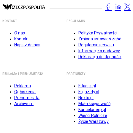
KONTAKT
REGULAMIN
O nas
Polityka Prywatności
Kontakt
Zmiana ustawień zgód
Napisz do nas
Regulamin serwisu
Informacje o nadawcy
Deklaracja dostępności
REKLAMA I PRENUMERATA
PARTNERZY
Reklama
E-kiosk.pl
Ogłoszenia
E-gazety.pl
Prenumerata
Nexto.pl
Archiwum
Mała księgowość
Kancelarierp.pl
Wieści Rolnicze
Życie Warszawy