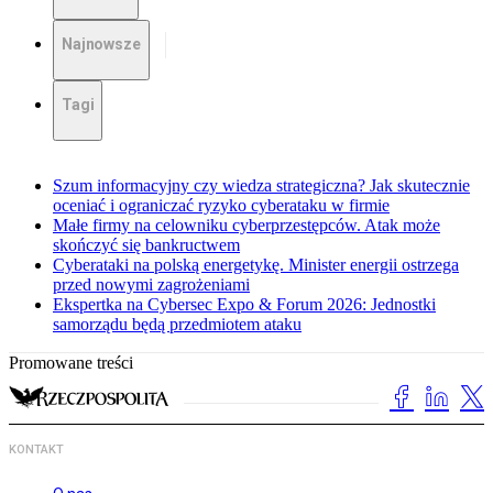
Najnowsze
Tagi
Szum informacyjny czy wiedza strategiczna? Jak skutecznie
oceniać i ograniczać ryzyko cyberataku w firmie
Małe firmy na celowniku cyberprzestępców. Atak może
skończyć się bankructwem
Cyberataki na polską energetykę. Minister energii ostrzega
przed nowymi zagrożeniami
Ekspertka na Cybersec Expo & Forum 2026: Jednostki
samorządu będą przedmiotem ataku
Promowane treści
KONTAKT