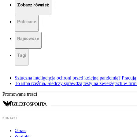
Zobacz również
Polecane
Najnowsze
Tagi
Sztuczna inteligencja ochroni przed kolejną pandemią? Pracuj
To istna rzeźnia. Śledczy sprawdzą testy na zwierzętach w fir
Promowane treści
KONTAKT
O nas
Kontakt