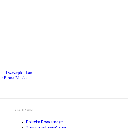
ą nad szczepionkami
mie Elona Muska
REGULAMIN
Polityka Prywatności
Zmiana ustawień zgód