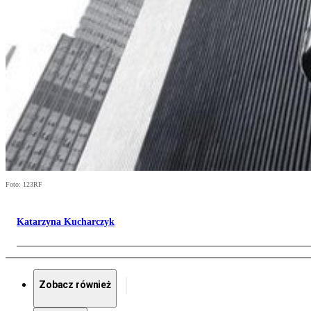
Foto: 123RF
Katarzyna Kucharczyk
Zobacz również