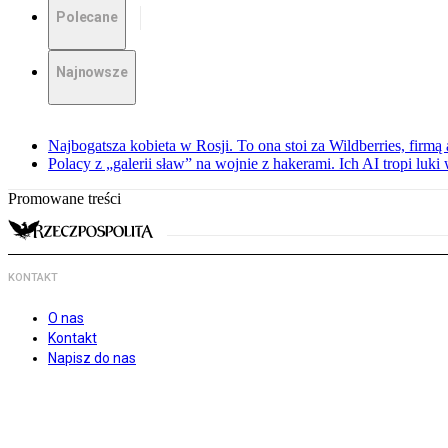
Polecane
Najnowsze
Najbogatsza kobieta w Rosji. To ona stoi za Wildberries, firm
Polacy z „galerii sław” na wojnie z hakerami. Ich AI tropi luki
Promowane treści
KONTAKT
O nas
Kontakt
Napisz do nas