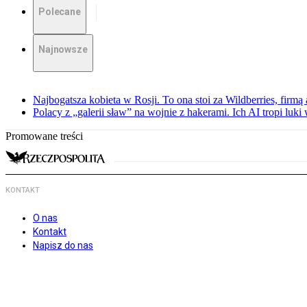
Polecane
Najnowsze
Najbogatsza kobieta w Rosji. To ona stoi za Wildberries, firm
Polacy z „galerii sław” na wojnie z hakerami. Ich AI tropi luki
Promowane treści
KONTAKT
O nas
Kontakt
Napisz do nas