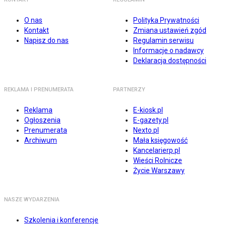
O nas
Polityka Prywatności
Kontakt
Zmiana ustawień zgód
Napisz do nas
Regulamin serwisu
Informacje o nadawcy
Deklaracja dostępności
REKLAMA I PRENUMERATA
PARTNERZY
Reklama
E-kiosk.pl
Ogłoszenia
E-gazety.pl
Prenumerata
Nexto.pl
Archiwum
Mała księgowość
Kancelarierp.pl
Wieści Rolnicze
Życie Warszawy
NASZE WYDARZENIA
Szkolenia i konferencje