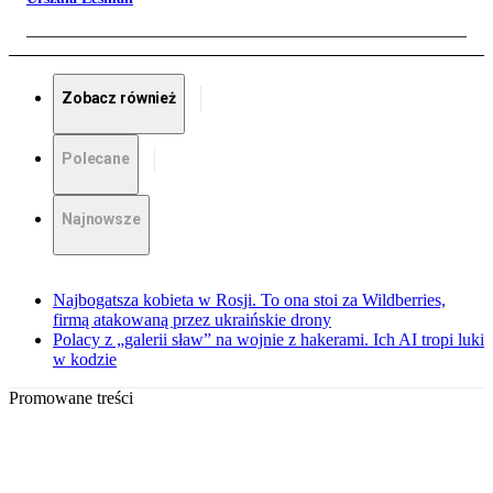
Zobacz również
Polecane
Najnowsze
Najbogatsza kobieta w Rosji. To ona stoi za Wildberries,
firmą atakowaną przez ukraińskie drony
Polacy z „galerii sław” na wojnie z hakerami. Ich AI tropi luki
w kodzie
Promowane treści