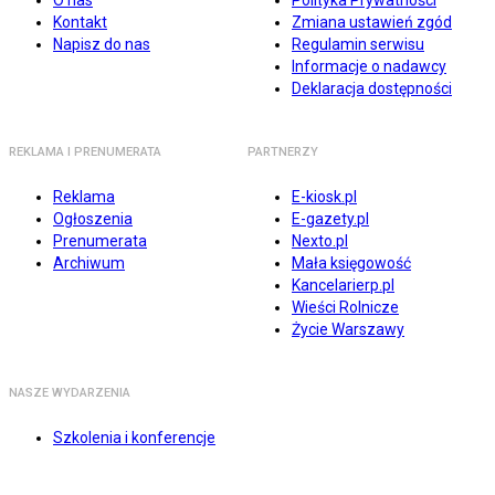
O nas
Polityka Prywatności
Kontakt
Zmiana ustawień zgód
Napisz do nas
Regulamin serwisu
Informacje o nadawcy
Deklaracja dostępności
REKLAMA I PRENUMERATA
PARTNERZY
Reklama
E-kiosk.pl
Ogłoszenia
E-gazety.pl
Prenumerata
Nexto.pl
Archiwum
Mała księgowość
Kancelarierp.pl
Wieści Rolnicze
Życie Warszawy
NASZE WYDARZENIA
Szkolenia i konferencje