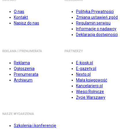
O nas
Polityka Prywatności
Kontakt
Zmiana ustawień zgód
Napisz do nas
Regulamin serwisu
Informacje o nadawcy
Deklaracja dostępności
REKLAMA I PRENUMERATA
PARTNERZY
Reklama
E-kiosk.pl
Ogłoszenia
E-gazety.pl
Prenumerata
Nexto.pl
Archiwum
Mała księgowość
Kancelarierp.pl
Wieści Rolnicze
Życie Warszawy
NASZE WYDARZENIA
Szkolenia i konferencje