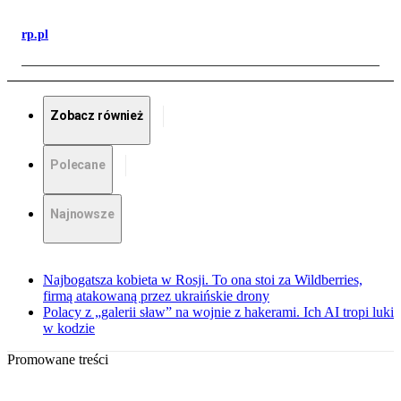
rp.pl
Zobacz również
Polecane
Najnowsze
Najbogatsza kobieta w Rosji. To ona stoi za Wildberries,
firmą atakowaną przez ukraińskie drony
Polacy z „galerii sław” na wojnie z hakerami. Ich AI tropi luki
w kodzie
Promowane treści