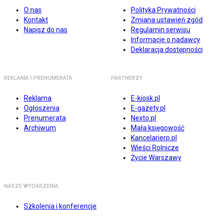
O nas
Polityka Prywatności
Kontakt
Zmiana ustawień zgód
Napisz do nas
Regulamin serwisu
Informacje o nadawcy
Deklaracja dostępności
REKLAMA I PRENUMERATA
PARTNERZY
Reklama
E-kiosk.pl
Ogłoszenia
E-gazety.pl
Prenumerata
Nexto.pl
Archiwum
Mała księgowość
Kancelarierp.pl
Wieści Rolnicze
Życie Warszawy
NASZE WYDARZENIA
Szkolenia i konferencje