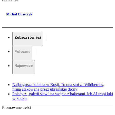
Foto: mat. pras.
Michał Duszczyk
Zobacz również
Polecane
Najnowsze
Najbogatsza kobieta w Rosji. To ona stoi za Wildberries,
firmą atakowaną przez ukraińskie drony
Polacy z „galerii sław” na wojnie z hakerami. Ich AI tropi luki
w kodzie
Promowane treści