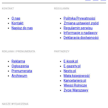
KONTAKT
REGULAMIN
O nas
Polityka Prywatności
Kontakt
Zmiana ustawień zgód
Napisz do nas
Regulamin serwisu
Informacje o nadawcy
Deklaracja dostępności
REKLAMA I PRENUMERATA
PARTNERZY
Reklama
E-kiosk.pl
Ogłoszenia
E-gazety.pl
Prenumerata
Nexto.pl
Archiwum
Mała księgowość
Kancelarierp.pl
Wieści Rolnicze
Życie Warszawy
NASZE WYDARZENIA