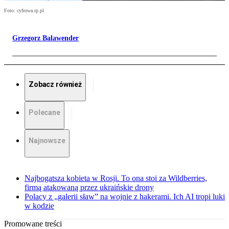
Foto: cyfrowa.rp.pl
Grzegorz Balawender
Zobacz również
Polecane
Najnowsze
Najbogatsza kobieta w Rosji. To ona stoi za Wildberries,
firmą atakowaną przez ukraińskie drony
Polacy z „galerii sław” na wojnie z hakerami. Ich AI tropi luki
w kodzie
Promowane treści