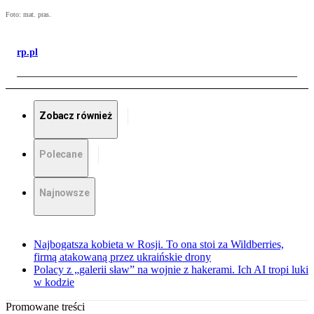
Foto: mat. pras.
rp.pl
Zobacz również
Polecane
Najnowsze
Najbogatsza kobieta w Rosji. To ona stoi za Wildberries,
firmą atakowaną przez ukraińskie drony
Polacy z „galerii sław” na wojnie z hakerami. Ich AI tropi luki
w kodzie
Promowane treści