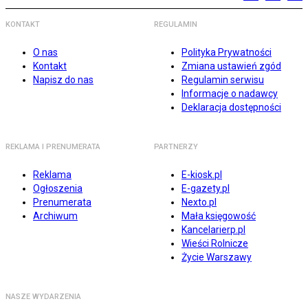
KONTAKT
REGULAMIN
O nas
Polityka Prywatności
Kontakt
Zmiana ustawień zgód
Napisz do nas
Regulamin serwisu
Informacje o nadawcy
Deklaracja dostępności
REKLAMA I PRENUMERATA
PARTNERZY
Reklama
E-kiosk.pl
Ogłoszenia
E-gazety.pl
Prenumerata
Nexto.pl
Archiwum
Mała księgowość
Kancelarierp.pl
Wieści Rolnicze
Życie Warszawy
NASZE WYDARZENIA