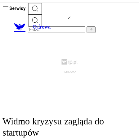
Serwisy
C
yfrowa
Widmo kryzysu zagląda do
startupów