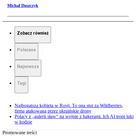
Michał Duszczyk
Zobacz również
Polecane
Najnowsze
Tagi
Najbogatsza kobieta w Rosji. To ona stoi za Wildberries,
firmą atakowaną przez ukraińskie drony
Polacy z „galerii sław” na wojnie z hakerami. Ich AI tropi luki
w kodzie
Promowane treści