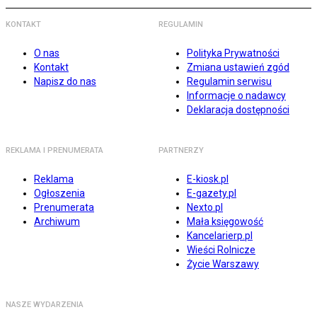
KONTAKT
REGULAMIN
O nas
Polityka Prywatności
Kontakt
Zmiana ustawień zgód
Napisz do nas
Regulamin serwisu
Informacje o nadawcy
Deklaracja dostępności
REKLAMA I PRENUMERATA
PARTNERZY
Reklama
E-kiosk.pl
Ogłoszenia
E-gazety.pl
Prenumerata
Nexto.pl
Archiwum
Mała księgowość
Kancelarierp.pl
Wieści Rolnicze
Życie Warszawy
NASZE WYDARZENIA