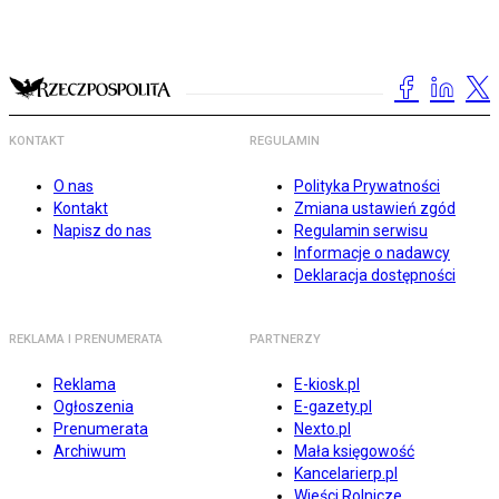
KONTAKT
REGULAMIN
O nas
Polityka Prywatności
Kontakt
Zmiana ustawień zgód
Napisz do nas
Regulamin serwisu
Informacje o nadawcy
Deklaracja dostępności
REKLAMA I PRENUMERATA
PARTNERZY
Reklama
E-kiosk.pl
Ogłoszenia
E-gazety.pl
Prenumerata
Nexto.pl
Archiwum
Mała księgowość
Kancelarierp.pl
Wieści Rolnicze