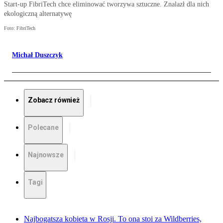
Start-up FibriTech chce eliminować tworzywa sztuczne. Znalazł dla nich
ekologiczną alternatywę
Foto: FibriTech
Michał Duszczyk
Zobacz również
Polecane
Najnowsze
Tagi
Najbogatsza kobieta w Rosji. To ona stoi za Wildberries,