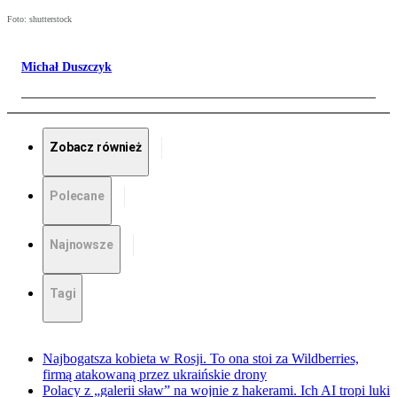
Foto: shutterstock
Michał Duszczyk
Zobacz również
Polecane
Najnowsze
Tagi
Najbogatsza kobieta w Rosji. To ona stoi za Wildberries,
firmą atakowaną przez ukraińskie drony
Polacy z „galerii sław” na wojnie z hakerami. Ich AI tropi luki