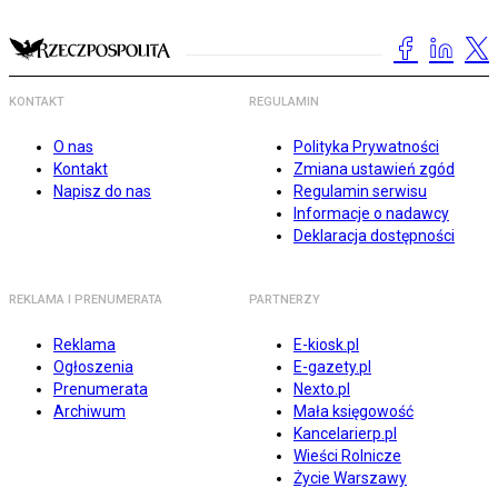
KONTAKT
REGULAMIN
O nas
Polityka Prywatności
Kontakt
Zmiana ustawień zgód
Napisz do nas
Regulamin serwisu
Informacje o nadawcy
Deklaracja dostępności
REKLAMA I PRENUMERATA
PARTNERZY
Reklama
E-kiosk.pl
Ogłoszenia
E-gazety.pl
Prenumerata
Nexto.pl
Archiwum
Mała księgowość
Kancelarierp.pl
Wieści Rolnicze
Życie Warszawy