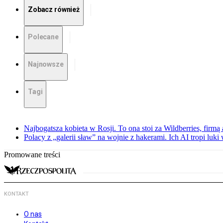
Zobacz również
Polecane
Najnowsze
Tagi
Najbogatsza kobieta w Rosji. To ona stoi za Wildberries, firm
Polacy z „galerii sław” na wojnie z hakerami. Ich AI tropi luki
Promowane treści
KONTAKT
O nas