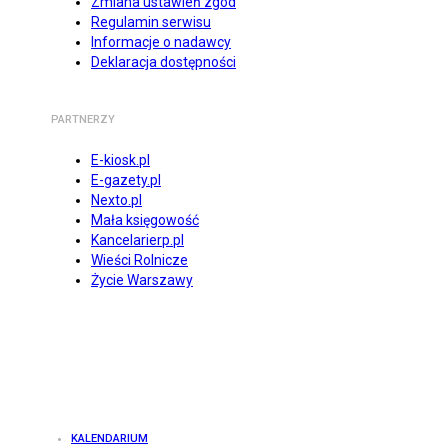
Zmiana ustawień zgód
Regulamin serwisu
Informacje o nadawcy
Deklaracja dostępności
PARTNERZY
E-kiosk.pl
E-gazety.pl
Nexto.pl
Mała księgowość
Kancelarierp.pl
Wieści Rolnicze
Życie Warszawy
KALENDARIUM