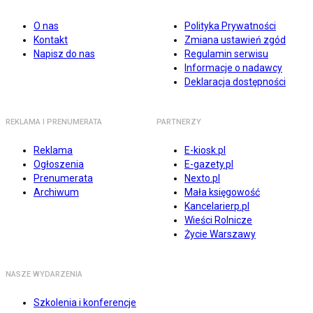
O nas
Polityka Prywatności
Kontakt
Zmiana ustawień zgód
Napisz do nas
Regulamin serwisu
Informacje o nadawcy
Deklaracja dostępności
REKLAMA I PRENUMERATA
PARTNERZY
Reklama
E-kiosk.pl
Ogłoszenia
E-gazety.pl
Prenumerata
Nexto.pl
Archiwum
Mała księgowość
Kancelarierp.pl
Wieści Rolnicze
Życie Warszawy
NASZE WYDARZENIA
Szkolenia i konferencje