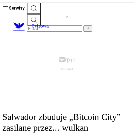
Serwisy
C
yfrowa
Salwador zbuduje „Bitcoin City”
zasilane przez... wulkan