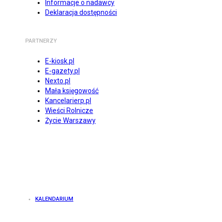
Informacje o nadawcy
Deklaracja dostępności
PARTNERZY
E-kiosk.pl
E-gazety.pl
Nexto.pl
Mała księgowość
Kancelarierp.pl
Wieści Rolnicze
Życie Warszawy
KALENDARIUM