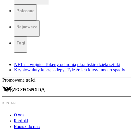
Polecane
Najnowsze
Tagi
NFT na wojnie. Tokeny ochronią ukraińskie dzieła sztuki
Kryptowaluty kuszą sklepy. Tyle że ich kursy mocno spadły
Promowane treści
KONTAKT
O nas
Kontakt
Napisz do nas