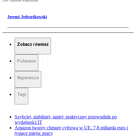
Foto: Radosław Kaźmierczak
Jeremi Jędrzejkowski
Zobacz również
Polecane
Najnowsze
Tagi
Szybciej, stabilniej, taniej: praktyczny przewodnik po
wydajności IT
Amazon tworzy chmurę cyfrową w UE. 7,8 miliarda euro i
tysiące miejsc pracy