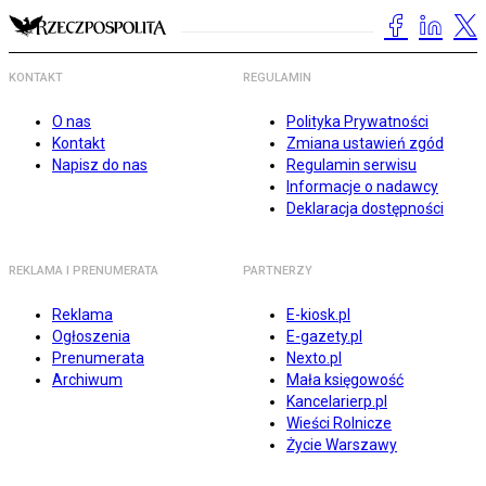
KONTAKT
REGULAMIN
O nas
Polityka Prywatności
Kontakt
Zmiana ustawień zgód
Napisz do nas
Regulamin serwisu
Informacje o nadawcy
Deklaracja dostępności
REKLAMA I PRENUMERATA
PARTNERZY
Reklama
E-kiosk.pl
Ogłoszenia
E-gazety.pl
Prenumerata
Nexto.pl
Archiwum
Mała księgowość
Kancelarierp.pl
Wieści Rolnicze
Życie Warszawy