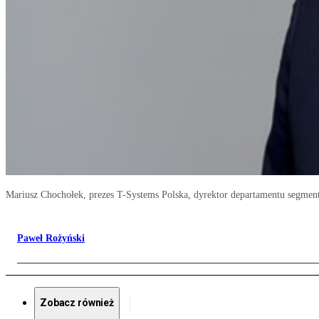
Mariusz Chochołek, prezes T-Systems Polska, dyrektor departamentu segme
Paweł Rożyński
Zobacz również