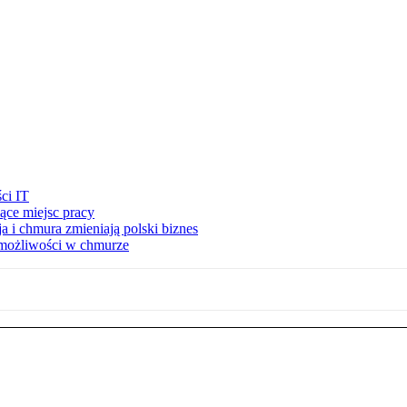
ści IT
ące miejsc pracy
 i chmura zmieniają polski biznes
możliwości w chmurze