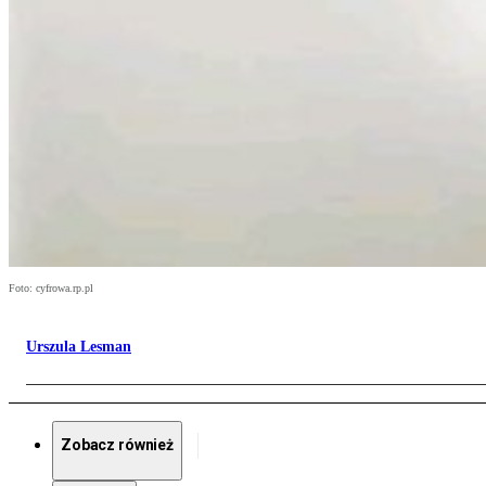
Foto: cyfrowa.rp.pl
Urszula Lesman
Zobacz również