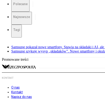
Polecane
Najnowsze
Tagi
Samsung pokazał nowe smartfony. Stawia na składaki i AI, ale
Samsung szykuje wysyp „składaków”. Nowe smartfony i okula
Promowane treści
KONTAKT
O nas
Kontakt
Napisz do nas