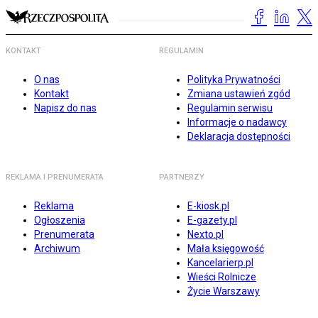
KONTAKT
REGULAMIN
O nas
Polityka Prywatności
Kontakt
Zmiana ustawień zgód
Napisz do nas
Regulamin serwisu
Informacje o nadawcy
Deklaracja dostępności
REKLAMA I PRENUMERATA
PARTNERZY
Reklama
E-kiosk.pl
Ogłoszenia
E-gazety.pl
Prenumerata
Nexto.pl
Archiwum
Mała księgowość
Kancelarierp.pl
Wieści Rolnicze
Życie Warszawy