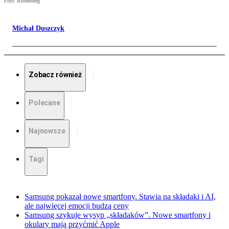
Foto: Bloomberg
Michał Duszczyk
Zobacz również
Polecane
Najnowsze
Tagi
Samsung pokazał nowe smartfony. Stawia na składaki i AI,
ale najwięcej emocji budzą ceny
Samsung szykuje wysyp „składaków”. Nowe smartfony i
okulary mają przyćmić Apple