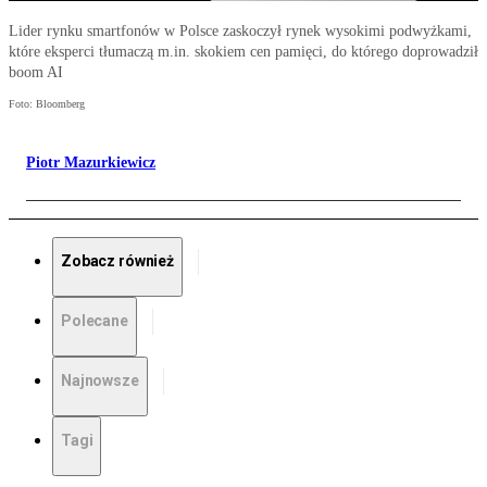
Lider rynku smartfonów w Polsce zaskoczył rynek wysokimi podwyżkami,
które eksperci tłumaczą m.in. skokiem cen pamięci, do którego doprowadził
boom AI
Foto: Bloomberg
Piotr Mazurkiewicz
Zobacz również
Polecane
Najnowsze
Tagi