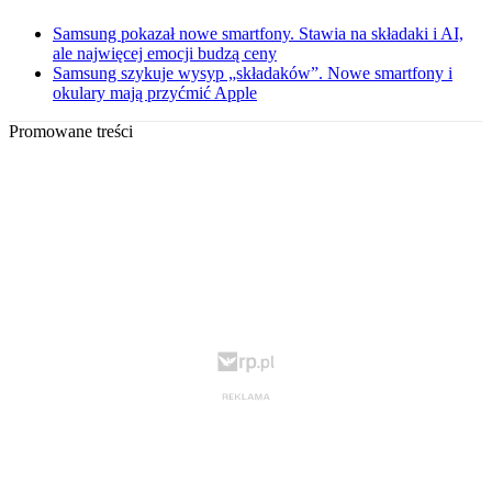
Samsung pokazał nowe smartfony. Stawia na składaki i AI,
ale najwięcej emocji budzą ceny
Samsung szykuje wysyp „składaków”. Nowe smartfony i
okulary mają przyćmić Apple
Promowane treści