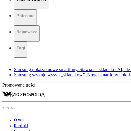
Polecane
Najnowsze
Tagi
Samsung pokazał nowe smartfony. Stawia na składaki i AI, ale
Samsung szykuje wysyp „składaków”. Nowe smartfony i okula
Promowane treści
KONTAKT
O nas
Kontakt