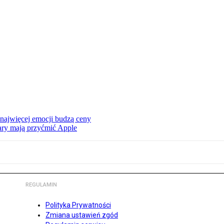
 najwięcej emocji budzą ceny
ry mają przyćmić Apple
REGULAMIN
Polityka Prywatności
Zmiana ustawień zgód