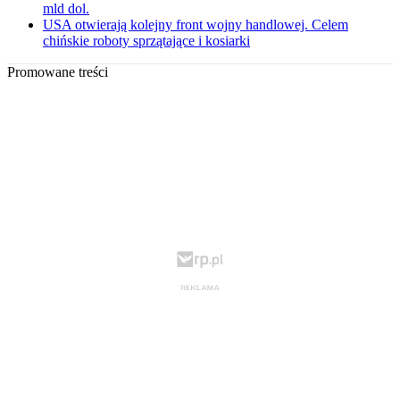
mld dol.
USA otwierają kolejny front wojny handlowej. Celem
chińskie roboty sprzątające i kosiarki
Promowane treści