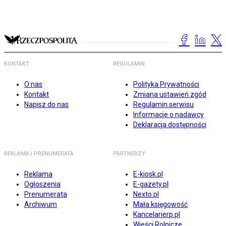
KONTAKT
REGULAMIN
O nas
Polityka Prywatności
Kontakt
Zmiana ustawień zgód
Napisz do nas
Regulamin serwisu
Informacje o nadawcy
Deklaracja dostępności
REKLAMA I PRENUMERATA
PARTNERZY
Reklama
E-kiosk.pl
Ogłoszenia
E-gazety.pl
Prenumerata
Nexto.pl
Archiwum
Mała księgowość
Kancelarierp.pl
Wieści Rolnicze