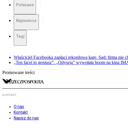
Polecane
Najnowsze
Tagi
Właściciel Facebooka zapłaci rekordową karę. Sąd: firma nie c
„Ten facet to geniusz”. „Odyseja” wywołała boom na kina I
Promowane treści
KONTAKT
O nas
Kontakt
Napisz do nas