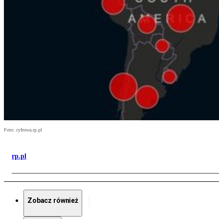
Foto: cyfrowa.rp.pl
rp.pl
Zobacz również