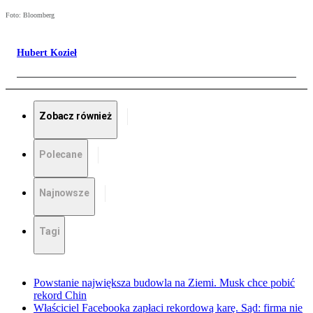
Foto: Bloomberg
Hubert Kozieł
Zobacz również
Polecane
Najnowsze
Tagi
Powstanie największa budowla na Ziemi. Musk chce pobić
rekord Chin
Właściciel Facebooka zapłaci rekordową karę. Sąd: firma nie