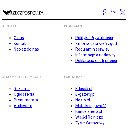
KONTAKT
REGULAMIN
O nas
Polityka Prywatności
Kontakt
Zmiana ustawień zgód
Napisz do nas
Regulamin serwisu
Informacje o nadawcy
Deklaracja dostępności
REKLAMA I PRENUMERATA
PARTNERZY
Reklama
E-kiosk.pl
Ogłoszenia
E-gazety.pl
Prenumerata
Nexto.pl
Archiwum
Mała księgowość
Kancelarierp.pl
Wieści Rolnicze
Życie Warszawy